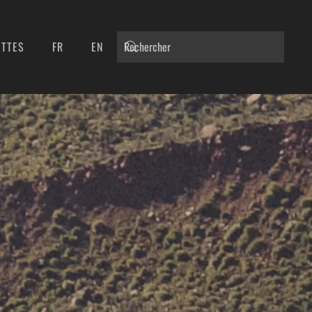
ETTES
FR
EN